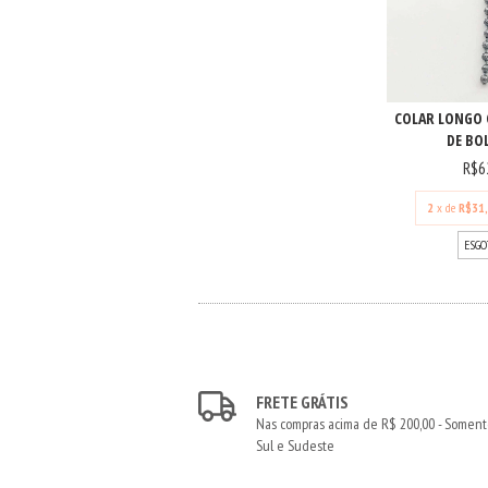
COLAR LONGO 
DE BO
R$6
2
x de
R$31
ESGO
FRETE GRÁTIS
Nas compras acima de R$ 200,00 - Somen
Sul e Sudeste