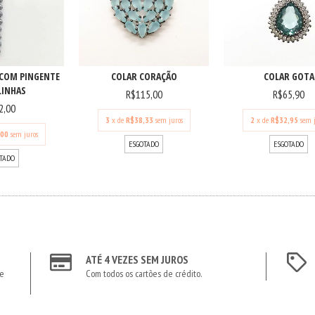
COLAR CORAÇÃO
COM PINGENTE
COLAR GOTA
LINHAS
R$115,00
R$65,90
2,00
3
x de
R$38,33
sem juros
2
x de
R$32,95
sem 
,00
sem juros
ESGOTADO
ESGOTADO
TADO
ATÉ 4 VEZES SEM JUROS
te
Com todos os cartões de crédito.