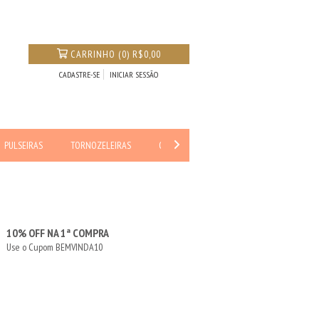
CARRINHO
(
0
)
R$0,00
CADASTRE-SE
INICIAR SESSÃO
PULSEIRAS
TORNOZELEIRAS
OUTLET
10% OFF NA 1ª COMPRA
Use o Cupom BEMVINDA10