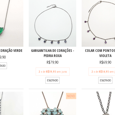
GARGANTILHA DE CORAÇÕES -
CORAÇÃO VERDE
COLAR COM PONTOS
PEDRA ROXA
VIOLETA
9,90
R$79,90
R$69,90
TADO
2
x de
R$39,95
sem juros
2
x de
R$34,95
sem 
ESGOTADO
ESGOTADO
NOVO