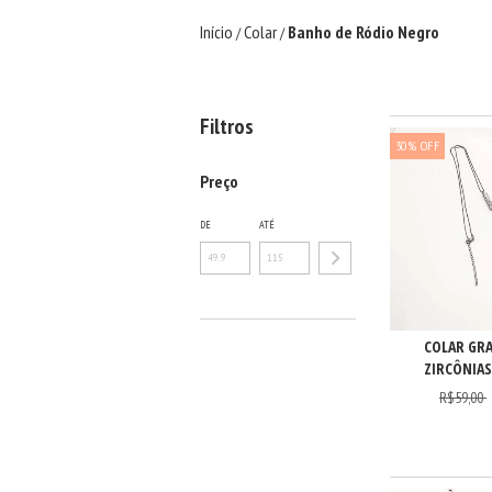
Início
Colar
Banho de Ródio Negro
/
/
Filtros
30
%
OFF
Preço
DE
ATÉ
COLAR GR
ZIRCÔNIAS
R$59,00