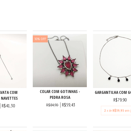
30
%
OFF
COLAR COM GOTINHAS -
AVATA COM
GARGANTILHA COM G
PEDRA ROSA
 NAVETTES
R$79,90
R$59,43
R$84,90
R$41,30
2
x de
R$39,95
sem 