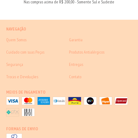
Nas compras acima de R$ 200,00 - Somente Sul e Sudeste
NAVEGAÇÃO
Quem Somos
Garantia
Cuidado com suas Peças
Produtos Antialérgicos
Segurança
Entregas
Trocas e Devoluções
Contato
MEIOS DE PAGAMENTO
FORMAS DE ENVIO