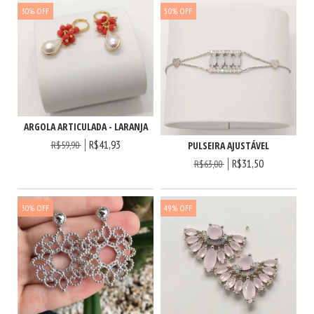
30
%
OFF
50
%
OFF
ARGOLA ARTICULADA - LARANJA
R$41,93
R$59,90
PULSEIRA AJUSTÁVEL
R$31,50
R$63,00
30
%
OFF
49
%
OFF