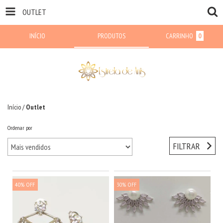
OUTLET
INÍCIO
PRODUTOS
CARRINHO
0
Início
/
Outlet
Ordenar por
FILTRAR
40
%
OFF
30
%
OFF