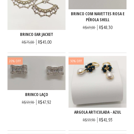
BRINCO COM NAVETTES ROSA E
PÉROLA SHELL
R$48,30
R$69,00
BRINCO EAR JACKET
R$45,00
R$75,00
20
%
OFF
30
%
OFF
BRINCO LAÇO
R$47,92
R$59,90
ARGOLA ARTICULADA - AZUL
R$41,93
R$59,90