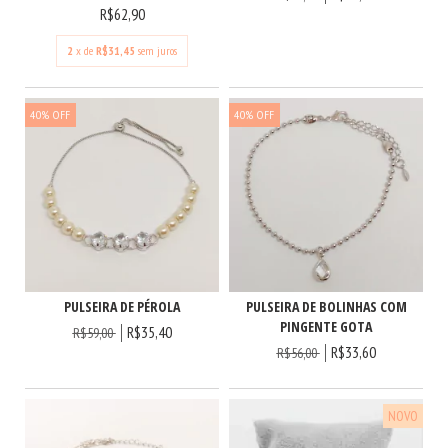
R$62,90
2
x de
R$31,45
sem juros
40
%
OFF
40
%
OFF
PULSEIRA DE BOLINHAS COM
PULSEIRA DE PÉROLA
PINGENTE GOTA
R$35,40
R$59,00
R$33,60
R$56,00
NOVO