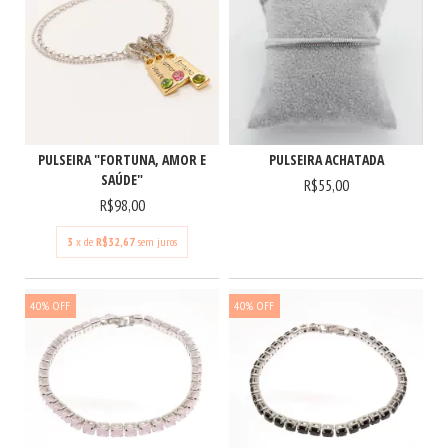
PULSEIRA "FORTUNA, AMOR E
PULSEIRA ACHATADA
SAÚDE"
R$55,00
R$98,00
3
x de
R$32,67
sem juros
40
%
OFF
40
%
OFF