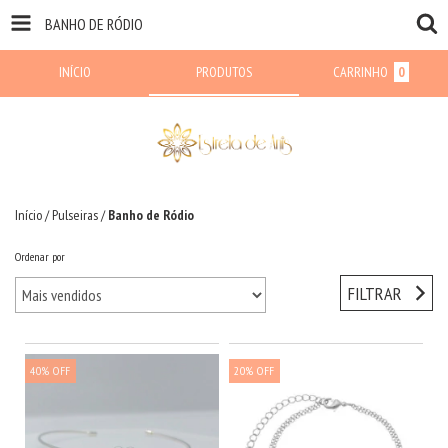
BANHO DE RÓDIO
INÍCIO
PRODUTOS
CARRINHO
0
Início
/
Pulseiras
/
Banho de Ródio
Ordenar por
FILTRAR
40
%
OFF
20
%
OFF