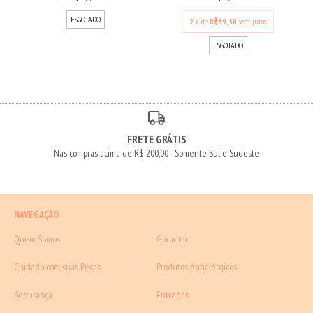
ESGOTADO
2
x de
R$39,50
sem juros
ESGOTADO
FRETE GRÁTIS
Nas compras acima de R$ 200,00 - Somente Sul e Sudeste
NAVEGAÇÃO
Quem Somos
Garantia
Cuidado com suas Peças
Produtos Antialérgicos
Segurança
Entregas