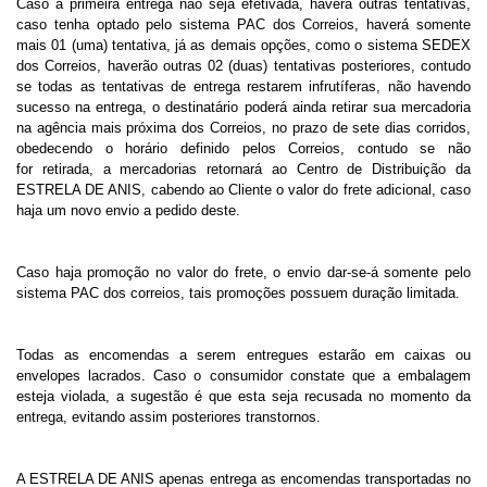
Caso a primeira entrega não seja efetivada, haverá outras tentativas,
caso tenha optado pelo sistema PAC dos Correios, haverá somente
mais 01 (uma) tentativa, já as demais opções, como o sistema SEDEX
dos Correios, haverão outras 02 (duas) tentativas posteriores, contudo
se todas as tentativas de entrega restarem infrutíferas, não havendo
sucesso na entrega, o destinatário poderá ainda retirar sua mercadoria
na agência mais próxima dos Correios, no prazo de sete dias corridos,
obedecendo o horário definido pelos Correios, contudo se não
for retirada, a mercadorias retornará
ao Centro de Distribuição da
ESTRELA DE ANIS, cabendo ao Cliente o valor do frete adicional, caso
haja um novo envio a pedido deste.
Caso haja promoção no valor do frete, o envio dar-se-á somente pelo
sistema PAC dos correios, tais promoções possuem duração limitada.
Todas as encomendas a serem entregues estarão em caixas ou
envelopes lacrados. Caso o consumidor constate que a embalagem
esteja violada, a sugestão é que esta seja recusada no momento da
entrega, evitando assim posteriores transtornos.
A ESTRELA DE ANIS apenas entrega as encomendas transportadas no