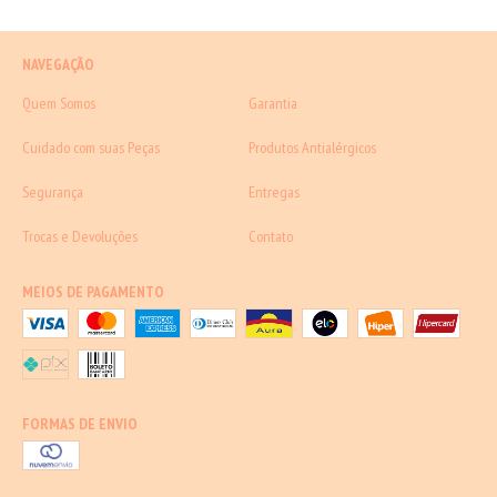
NAVEGAÇÃO
Quem Somos
Garantia
Cuidado com suas Peças
Produtos Antialérgicos
Segurança
Entregas
Trocas e Devoluções
Contato
MEIOS DE PAGAMENTO
FORMAS DE ENVIO