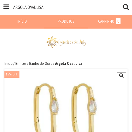
ARGOLA OVAL LISA
INÍCIO
PRODUTOS
CARRINHO
0
Início
/
Brincos
/
Banho de Ouro
/
Argola Oval Lisa
15
%
OFF