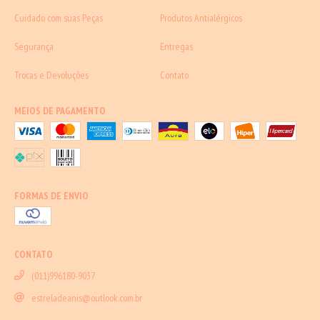
Cuidado com suas Peças
Produtos Antialérgicos
Segurança
Entregas
Trocas e Devoluções
Contato
MEIOS DE PAGAMENTO
FORMAS DE ENVIO
CONTATO
(011)996180-9037
estreladeanis@outlook.com.br