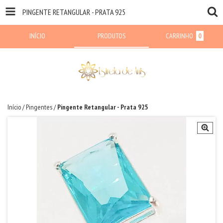
PINGENTE RETANGULAR - PRATA 925
INÍCIO
PRODUTOS
CARRINHO
0
Início
/
Pingentes
/
Pingente Retangular - Prata 925