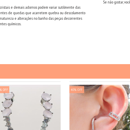
Se não gostar, voc
 cristais e demais adornos podem variar sutilmente das
orrentes de quedas que acarretem quebra ou descolamento
 natureza e alterações no banho das peças decorrentes
ntes químicos.
PRODUTOS SIMILARES
%
OFF
40
%
OFF