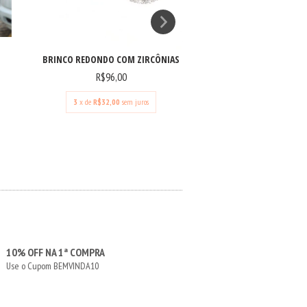
BRINCO COM ZIRCÔN
BRINCO REDONDO COM ZIRCÔNIAS
R$3
R$96,00
R$69,00
3
x de
R$32,00
sem juros
10% OFF NA 1ª COMPRA
Use o Cupom BEMVINDA10