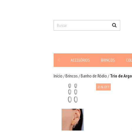
ACESSÓRIOS
BRINCOS
CO
Início
Brincos
Banho de Ródio
Trio de Arg
/
/
/
25
%
OFF