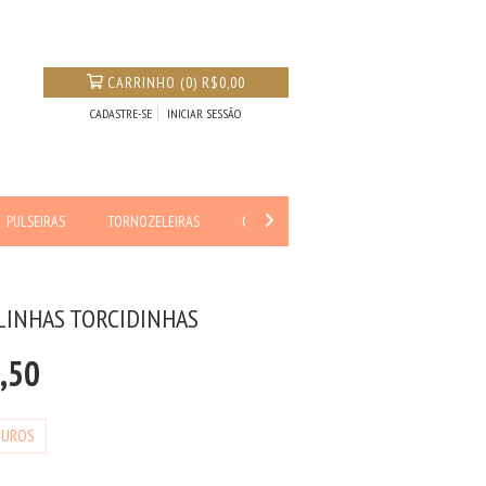
CARRINHO
(
0
)
R$0,00
CADASTRE-SE
INICIAR SESSÃO
PULSEIRAS
TORNOZELEIRAS
OUTLET
LINHAS TORCIDINHAS
,50
JUROS