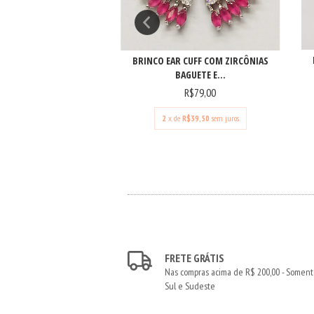
AR CUFF TURMALINA
BRINCO EAR CUFF COM ZIRCÔNIAS
BAGUETE E...
R$47,40
79,00
R$79,00
2
x de
R$39,50
sem juros
FRETE GRÁTIS
Nas compras acima de R$ 200,00 - Somen
Sul e Sudeste