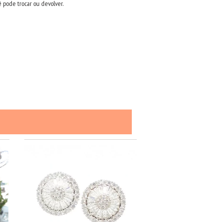
ê pode trocar ou devolver.
49
%
OFF