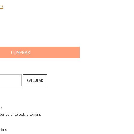
TO
ALTERAR CEP
CALCULAR
da
dos durante toda a compra.
ções