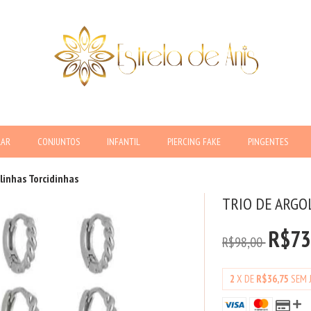
LAR
CONJUNTOS
INFANTIL
PIERCING FAKE
PINGENTES
olinhas Torcidinhas
TRIO DE ARGO
R$73
R$98,00
2
X DE
R$36,75
SEM 